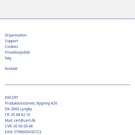
Footer
Organisation
Support
Cookies
Privatlivspolitik
Søg
Kontakt
DKCERT
Produktionstorvet, Bygning 426
DK-2800 Lyngby
Tlf. 35 88 82 55
Mail: cert@cert.dk
CVR: 30 06 09 46
EAN: 5798000430723