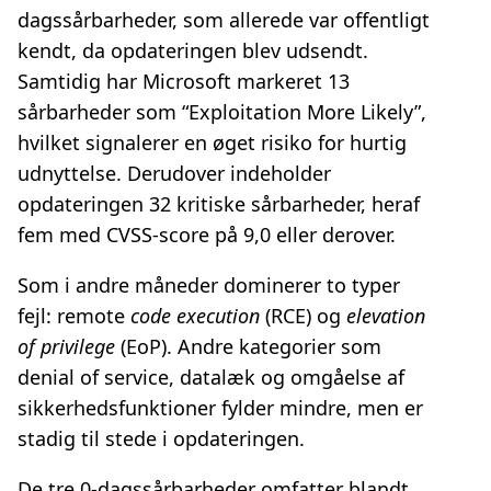
dagssårbarheder, som allerede var offentligt
kendt, da opdateringen blev udsendt.
Samtidig har Microsoft markeret 13
sårbarheder som “Exploitation More Likely”,
hvilket signalerer en øget risiko for hurtig
udnyttelse. Derudover indeholder
opdateringen 32 kritiske sårbarheder, heraf
fem med CVSS-score på 9,0 eller derover.
Som i andre måneder dominerer to typer
fejl: remote
code execution
(RCE) og
elevation
of privilege
(EoP). Andre kategorier som
denial of service, datalæk og omgåelse af
sikkerhedsfunktioner fylder mindre, men er
stadig til stede i opdateringen.
De tre 0-dagssårbarheder omfatter blandt