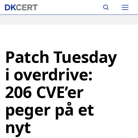
Skip
Main
to
navigation
main
content
Patch Tuesday
i overdrive:
206 CVE’er
peger på et
nyt