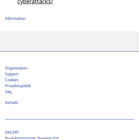
cyberattacks/
Information
Footer
Organisation
Support
Cookies
Privatlivspolitik
Søg
Kontakt
DKCERT
Produktionstorvet, Bygning 426