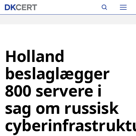
Skip
Main
to
navigation
main
content
Holland
beslaglægger
800 servere i
sag om russisk
cyberinfrastrukt