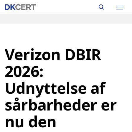
Skip
Main
to
navigation
main
content
Verizon DBIR
2026:
Udnyttelse af
sårbarheder er
nu den