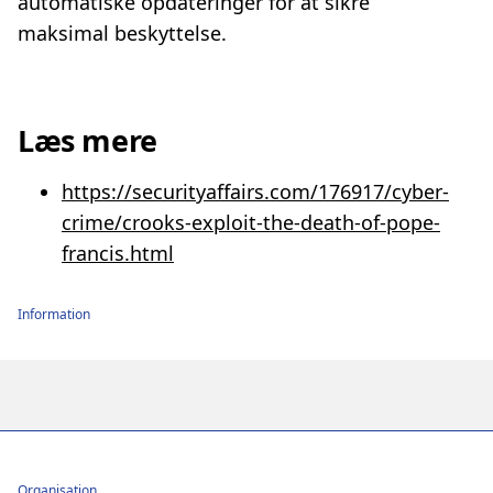
automatiske opdateringer for at sikre
maksimal beskyttelse.
Læs mere
https://securityaffairs.com/176917/cyber-
crime/crooks-exploit-the-death-of-pope-
francis.html
Information
Footer
Organisation