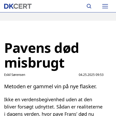
Skip
Main
to
navigation
main
content
Pavens død
misbrugt
Eskil Sørensen
04.25.2025 09:53
Metoden er gammel vin på nye flasker.
Ikke en verdensbegivenhed uden at den
bliver forsøgt udnyttet. Sådan er realiteterne
i dagens verden, hvor pave Frans’ død nu