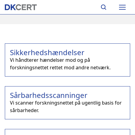
Skip
Main
to
navigation
main
content
Sikkerhedshændelser
Vi håndterer hændelser mod og på
forskningsnettet rettet mod andre netværk.
Sårbarhedsscanninger
Vi scanner forskningsnettet på ugentlig basis for
sårbarheder.