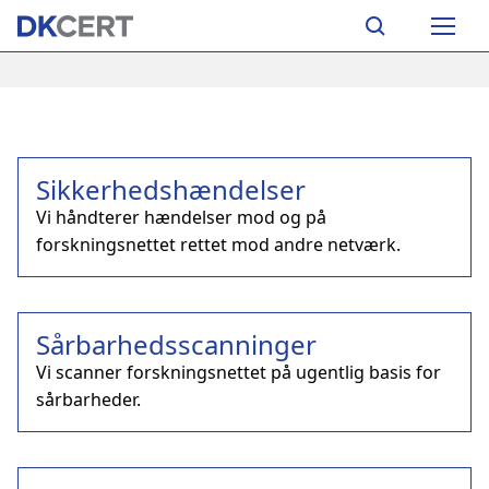
Skip
Main
to
navigation
main
content
Sikkerhedshændelser
Vi håndterer hændelser mod og på
forskningsnettet rettet mod andre netværk.
Sårbarhedsscanninger
Vi scanner forskningsnettet på ugentlig basis for
sårbarheder.