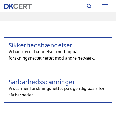
Skip
Main
to
navigation
main
content
Sikkerhedshændelser
Vi håndterer hændelser mod og på
forskningsnettet rettet mod andre netværk.
Sårbarhedsscanninger
Vi scanner forskningsnettet på ugentlig basis for
sårbarheder.